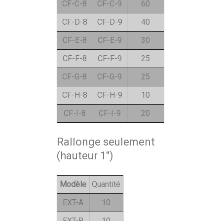
CF-C-8
CF-C-9
60
CF-D-8
CF-D-9
40
CF-E-8
CF-E-9
30
CF-F-8
CF-F-9
25
CF-G-8
CF-G-9
25
CF-H-8
CF-H-9
10
CF-I-8
CF-I-9
20
Rallonge seulement
(hauteur 1")
Modèle
Quantité
EXT-A
10
EXT-B
10