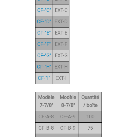
CF-"C"
EXT-C
CF-"D"
EXT-D
CF-"E"
EXT-E
CF-"F"
EXT-F
CF-"G"
EXT-G
CF-"H"
EXT-H
CF-"I"
EXT-I
Modèle
Modèle
Quantité
7-7/8"
8-7/8"
/ boîte
CF-A-8
CF-A-9
100
CF-B-8
CF-B-9
75