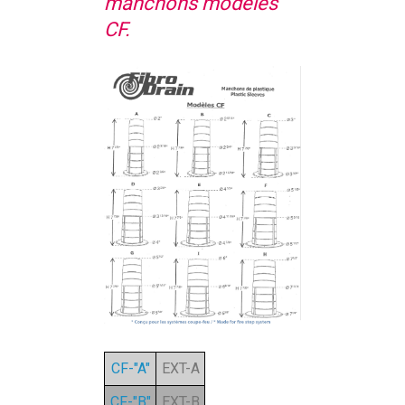
manchons modèles
CF.
CF-"A"
EXT-A
CF-"B"
EXT-B