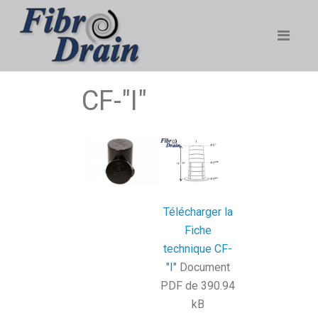
CF-"I"
Télécharger la
Fiche
technique CF-
"I"
Document
PDF de 390.94
kB